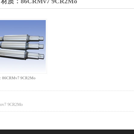
材质：86CRMv7 9CR2Mo
86CRMv7 9CR2Mo
7 9CR2Mo